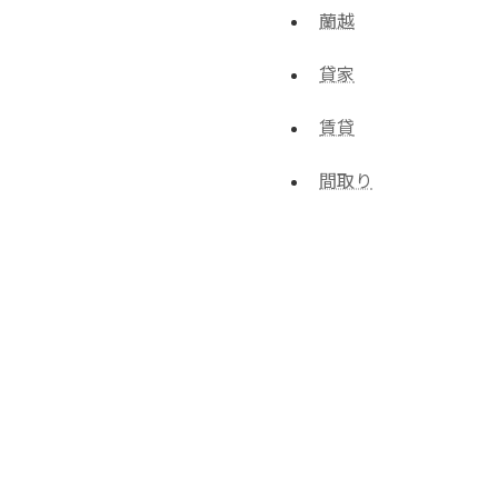
蘭越
貸家
賃貸
間取り
！