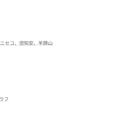
園、ニセコ、倶知安、羊蹄山
ラフ