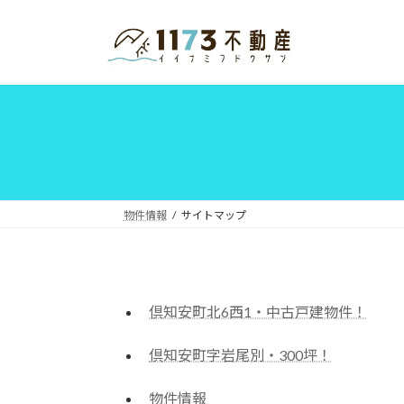
コ
ナ
ン
ビ
テ
ゲ
ン
ー
ツ
シ
へ
ョ
ス
ン
キ
に
ッ
移
プ
動
物件情報
サイトマップ
倶知安町北6西1・中古戸建物件！
倶知安町字岩尾別・300坪！
物件情報