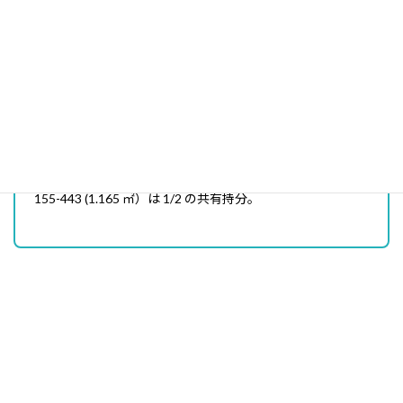
おすすめポイント
！
ペンション街の繁盛店！
滅多に出ないペンションビレッジ！
155-443 (1.165 ㎡）は 1/2 の共有持分。