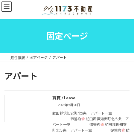
コ
ナ
ン
ビ
テ
ゲ
ン
ー
ツ
シ
へ
ョ
固定ページ
ス
ン
キ
に
ッ
移
プ
動
物件情報
固定ページ
アパート
アパート
賃貸 / Lease
2022年5月20日
虻田郡倶知安町北5条 アパート一室
御誓約
虻田郡倶知安町北５条 ア
パート一室 御誓約
虻田郡倶知安
町北５条 アパート一室 御誓約
虻