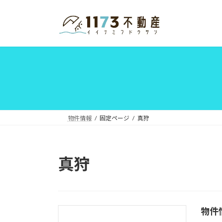
コ
ナ
ン
ビ
テ
ゲ
ン
ー
ツ
シ
へ
ョ
ス
ン
キ
に
ッ
移
プ
動
物件情報
固定ページ
真狩
真狩
物件