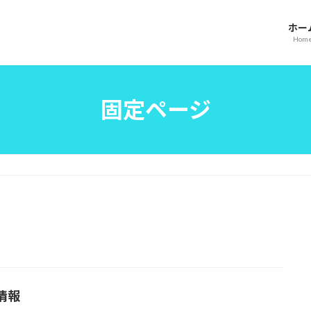
ホー
Hom
固定ページ
情報