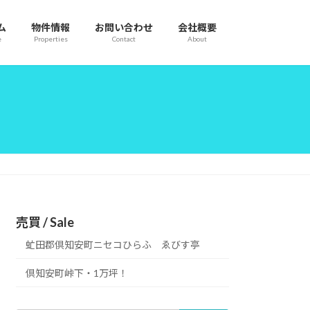
ム
物件情報
お問い合わせ
会社概要
e
Properties
Contact
About
売買 / Sale
虻田郡倶知安町ニセコひらふ ゑびす亭
倶知安町峠下・1万坪！