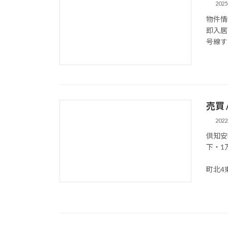
202
物件情報
即入居
号線す
売買 /
202
倶知安
下・1
御
町北4東