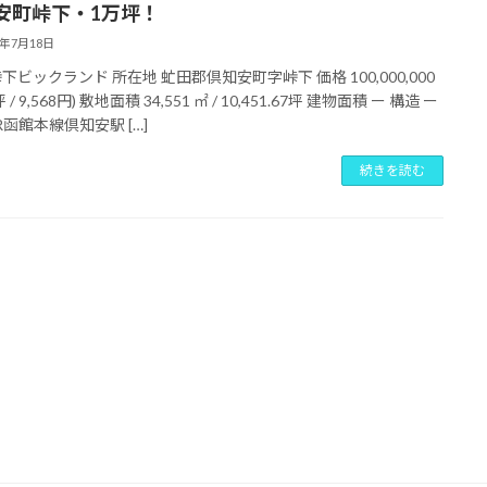
安町峠下・1万坪！
5年7月18日
下ビックランド 所在地 虻田郡倶知安町字峠下 価格 100,000,000
 / 9,568円) 敷地面積 34,551 ㎡ / 10,451.67坪 建物面積 ー 構造 ー
R函館本線倶知安駅 […]
続きを読む
！