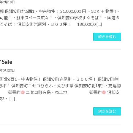
5年2月10日
 倶知安町北6西1・中古物件！ 21,000,000 円 ・3DK ＋ 物置 !・
可能！・駐車スペース広々！・倶知安中学校すぐそば！・国道５
ぐそば！ 倶知安町岩尾別・３００坪！ 180,000,0 […]
続きを読む
 Sale
2年5月20日
町北6西1・中古物件！ 倶知安町岩尾別・３００坪！ 倶知安町峠
万坪！ 倶知安町ニセコひらふ・ゑびす亭 倶知安町北1東1・売建物
誓約
ニセコ町有島・売土地 御誓約
倶知安
3・ […]
続きを読む